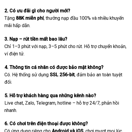
2. Có ưu đãi gì cho người mới?
Tặng
88K miễn phí
, thưởng nạp đầu 100% và nhiều khuyến
mãi hấp dẫn.
3. Nạp – rút tiền mất bao lâu?
Chỉ 1–3 phút với nạp, 3–5 phút cho rút. Hỗ trợ chuyển khoản,
ví điện tử.
4. Thông tin cá nhân có được bảo mật không?
Có. Hệ thống sử dụng
SSL 256-bit
, đảm bảo an toàn tuyệt
đối.
5. Hỗ trợ khách hàng qua những kênh nào?
Live chat, Zalo, Telegram, hotline – hỗ trợ 24/7, phản hồi
nhanh.
6. Có chơi trên điện thoại được không?
Có ứng dụng riêng cho
Android và iOS
, chơi mượt mọi lúc