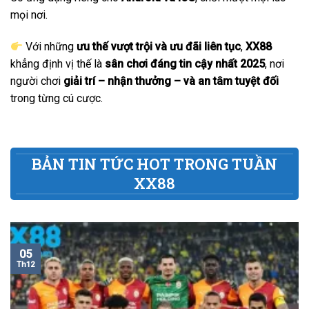
mọi nơi.
Với những
ưu thế vượt trội và ưu đãi liên tục
,
XX88
khẳng định vị thế là
sân chơi đáng tin cậy nhất 2025
, nơi
người chơi
giải trí – nhận thưởng – và an tâm tuyệt đối
trong từng cú cược.
BẢN TIN TỨC HOT TRONG TUẦN
XX88
05
Th12