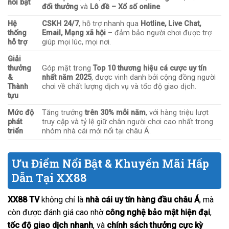
nổi bật
đổi thưởng
và
Lô đề – Xổ số online
.
Hệ
CSKH 24/7
, hỗ trợ nhanh qua
Hotline, Live Chat,
thống
Email, Mạng xã hội
– đảm bảo người chơi được trợ
hỗ trợ
giúp mọi lúc, mọi nơi.
Giải
thưởng
Góp mặt trong
Top 10 thương hiệu cá cược uy tín
&
nhất năm 2025
, được vinh danh bởi cộng đồng người
Thành
chơi về chất lượng dịch vụ và tốc độ giao dịch.
tựu
Mức độ
Tăng trưởng
trên 30% mỗi năm
, với hàng triệu lượt
phát
truy cập và tỷ lệ giữ chân người chơi cao nhất trong
triển
nhóm nhà cái mới nổi tại châu Á.
Ưu Điểm Nổi Bật & Khuyến Mãi Hấp
Dẫn Tại XX88
XX88 TV
không chỉ là
nhà cái uy tín hàng đầu châu Á
, mà
còn được đánh giá cao nhờ
công nghệ bảo mật hiện đại
,
tốc độ giao dịch nhanh
, và
chính sách thưởng cực kỳ