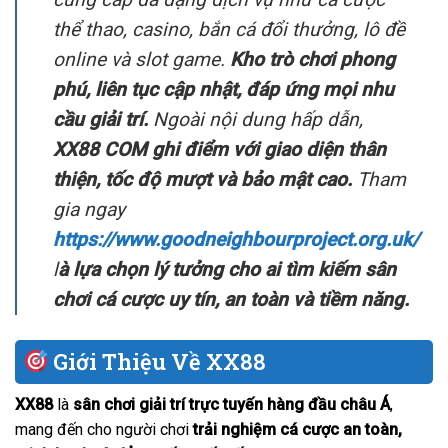
thể thao, casino, bắn cá đổi thưởng, lô đề
online và slot game.
Kho trò chơi phong
phú, liên tục cập nhật, đáp ứng mọi nhu
cầu giải trí.
Ngoài nội dung hấp dẫn,
XX88 COM ghi điểm với giao diện thân
thiện, tốc độ mượt và bảo mật cao.
Tham
gia ngay
https://www.goodneighbourproject.org.uk/
l
à lựa chọn lý tưởng cho ai tìm kiếm sân
chơi cá cược uy tín, an toàn và tiềm năng.
Giới Thiệu Về XX88
XX88
là
sân chơi giải trí trực tuyến hàng đầu châu Á
,
mang đến cho người chơi
trải nghiệm cá cược an toàn,