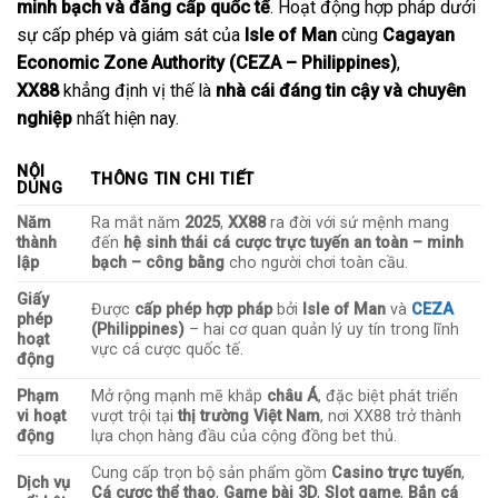
minh bạch và đẳng cấp quốc tế
. Hoạt động hợp pháp dưới
sự cấp phép và giám sát của
Isle of Man
cùng
Cagayan
Economic Zone Authority (CEZA – Philippines)
,
XX88
khẳng định vị thế là
nhà cái đáng tin cậy và chuyên
nghiệp
nhất hiện nay.
NỘI
THÔNG TIN CHI TIẾT
DUNG
Năm
Ra mắt năm
2025
,
XX88
ra đời với sứ mệnh mang
thành
đến
hệ sinh thái cá cược trực tuyến an toàn – minh
lập
bạch – công bằng
cho người chơi toàn cầu.
Giấy
Được
cấp phép hợp pháp
bởi
Isle of Man
và
CEZA
phép
(Philippines)
– hai cơ quan quản lý uy tín trong lĩnh
hoạt
vực cá cược quốc tế.
động
Phạm
Mở rộng mạnh mẽ khắp
châu Á
, đặc biệt phát triển
vi hoạt
vượt trội tại
thị trường Việt Nam
, nơi XX88 trở thành
động
lựa chọn hàng đầu của cộng đồng bet thủ.
Cung cấp trọn bộ sản phẩm gồm
Casino trực tuyến
,
Dịch vụ
Cá cược thể thao
,
Game bài 3D
,
Slot game
,
Bắn cá