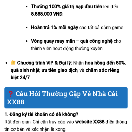
Thưởng 100% giá trị nạp đầu tiên
lên đến
8.888.000 VNĐ
.
Hoàn trả 1% mỗi ngày
cho tất cả sảnh game.
Vòng quay may mắn – quà công nghệ
cho
thành viên hoạt động thường xuyên.
Chương trình VIP & Đại lý:
Nhận
hoa hồng đến 80%
,
quà sinh nhật
,
ưu tiên giao dịch
, và
chăm sóc riêng
biệt 24/7
.
Câu Hỏi Thường Gặp Về Nhà Cái
XX88
1. Đăng ký tài khoản có dễ không?
Rất đơn giản. Chỉ cần truy cập vào
website XX88
điền thông
tin cơ bản và xác nhận là xong.