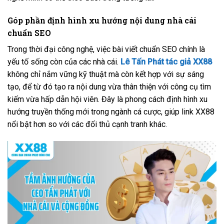
Góp phần định hình xu hướng nội dung nhà cái
chuẩn SEO
Trong thời đại công nghệ, việc bài viết chuẩn SEO chính là
yếu tố sống còn của các nhà cái.
Lê Tấn Phát tác giả XX88
không chỉ nắm vững kỹ thuật mà còn kết hợp với sự sáng
tạo, để từ đó tạo ra nội dung vừa thân thiện với công cụ tìm
kiếm vừa hấp dẫn hội viên. Đây là phong cách định hình xu
hướng truyền thống mới trong ngành cá cược, giúp link XX88
nổi bật hơn so với các đối thủ cạnh tranh khác.