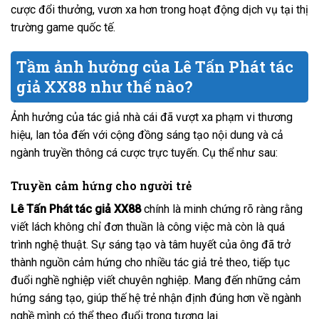
cược đổi thưởng, vươn xa hơn trong hoạt động dịch vụ tại thị
trường game quốc tế.
Tầm ảnh hưởng của Lê Tấn Phát tác
giả XX88 như thế nào?
Ảnh hưởng của tác giả nhà cái đã vượt xa phạm vi thương
hiệu, lan tỏa đến với cộng đồng sáng tạo nội dung và cả
ngành truyền thông cá cược trực tuyến. Cụ thể như sau:
Truyền cảm hứng cho người trẻ
Lê Tấn Phát tác giả XX88
chính là minh chứng rõ ràng rằng
viết lách không chỉ đơn thuần là công việc mà còn là quá
trình nghệ thuật. Sự sáng tạo và tâm huyết của ông đã trở
thành nguồn cảm hứng cho nhiều tác giả trẻ theo, tiếp tục
đuổi nghề nghiệp viết chuyên nghiệp. Mang đến những cảm
hứng sáng tạo, giúp thế hệ trẻ nhận định đúng hơn về ngành
nghề mình có thể theo đuổi trong tương lai.